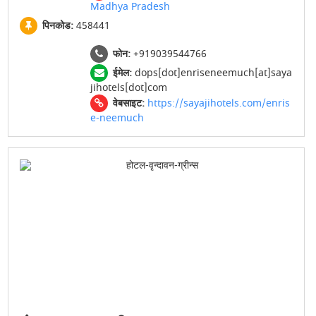
Madhya Pradesh
पिनकोड:
458441
फोन:
+919039544766
ईमेल:
dops[dot]enriseneemuch[at]saya
jihotels[dot]com
वेबसाइट:
https://sayajihotels.com/enris
e-neemuch