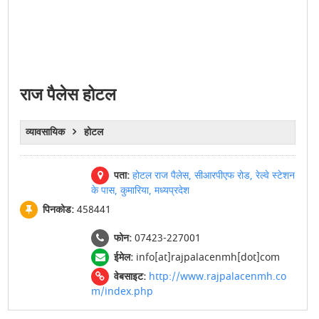
राज पैलेस होटल
व्यावसायिक
होटल
पता:
होटल राज पैलेस, सीआरपीएफ रोड, रेल्वे स्टेशन
के पास, कुमारिया, मध्यप्रदेश
पिनकोड:
458441
फोन:
07423-227001
ईमेल:
info[at]rajpalacenmh[dot]com
वेबसाइट:
http://www.rajpalacenmh.co
m/index.php