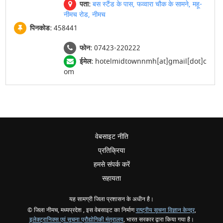
पता:
बस स्टैंड के पास, फव्वारा चौक के सामने, महू-
नीमच रोड, नीमच
पिनकोड:
458441
फोन:
07423-220222
ईमेल:
hotelmidtownnmh[at]gmail[dot]c
om
वेबसाइट नीति
प्रतिक्रिया
हमसे संपर्क करें
सहायता
यह सामग्री जिला प्रशासन के अधीन है।
© जिला नीमच, मध्यप्रदेश , इस वेबसाइट का निर्माण
राष्ट्रीय सूचना विज्ञान केन्द्र
,
इलेक्ट्रानिक्स एवं सूचना प्रौद्योगिकी मंत्रालय
, भारत सरकार द्वारा किया गया है।