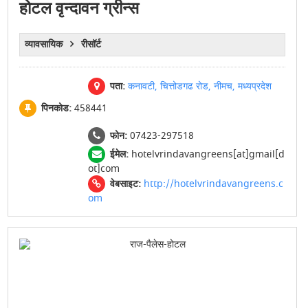
होटल वृन्दावन ग्रीन्स
व्यावसायिक
रीसॉर्ट
पता:
कनावटी, चित्तोडगढ रोड, नीमच, मध्यप्रदेश
पिनकोड:
458441
फोन:
07423-297518
ईमेल:
hotelvrindavangreens[at]gmail[d
ot]com
वेबसाइट:
http://hotelvrindavangreens.c
om