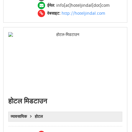
ईमेल:
info[at]hoteljindal[dot]com
वेबसाइट:
http://hoteljindal.com
होटल मिडटाउन
व्यावसायिक
होटल