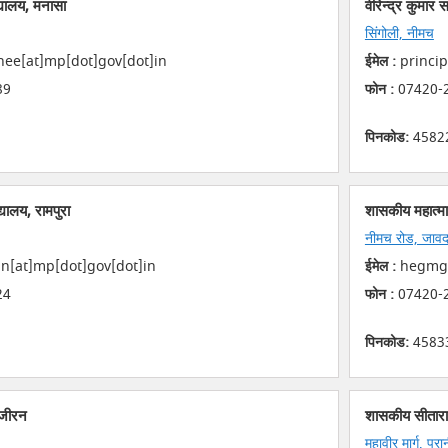
्यालय, मनासा
वीरेन्द्र कुमार
सिंगोली, नीमच
e[at]mp[dot]gov[dot]in
ईमेल :
princip
89
फोन :
07420-
पिनकोड:
4582
्यालय, रामपुरा
शासकीय महात्मा 
नीमच रोड, जाव
[at]mp[dot]gov[dot]in
ईमेल :
hegmgc
24
फोन :
07420-
पिनकोड:
4583
 जीरन
शासकीय सीतारा
महावीर मार्ग, पू