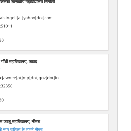
 सकलेचा शासकीय महाविद्यालय सिंगोली
alsingoli[at]yahoo[dot]com
251011
28
गाँधी महाविद्यालय, जावद
द
jawnee[at]mp[dot]gov[dot]in
232356
30
म जाजू महाविद्यालय, नीमच
रानी नगर पालिका के सामने नीमच