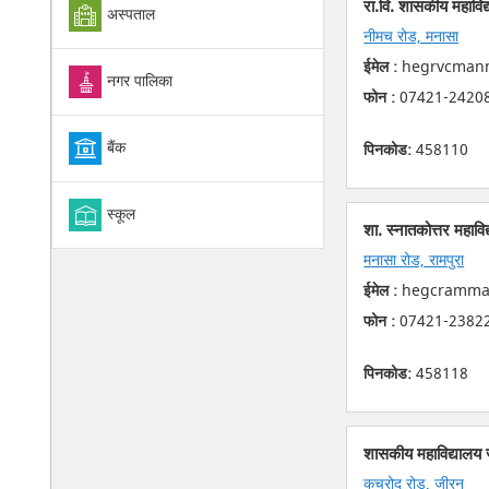
रा.वि. शासकीय महाविद
अस्पताल
नीमच रोड, मनासा
ईमेल :
hegrvcmanne
नगर पालिका
फोन :
07421-2420
बैंक
पिनकोड:
458110
स्कूल
शा. स्नातकोत्तर महाविद
मनासा रोड, रामपुरा
ईमेल :
hegcramman
फोन :
07421-2382
पिनकोड:
458118
शासकीय महाविद्यालय
कुचरोद रोड, जीरन